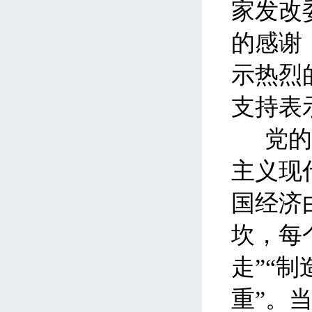
家发改
的感谢
示热烈
支持表
党
主义现
国经济
坎，每
走
”
“制
重”。