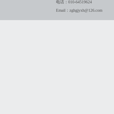
电话：010-64519624
Email：zghgjyxh@126.com