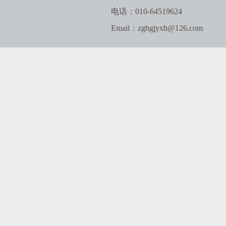
电话：010-64519624
Email：zghgjyxh@126.com