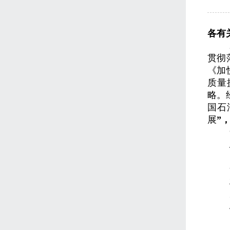
各有
贯彻
《加
质量
略。
国石
展
”