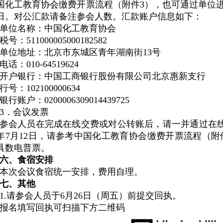
国化工教育协会缴费开票流程（附件
3
），也可通过单位
日。对公汇款请备注参会人数。汇款账户信息如下：
单位名称：中国化工教育协会
税号：
511000005000182582
单位地址：北京市东城区青年湖南街
13
号
电话：
010-64519624
开户银行：中国工商银行股份有限公司北京惠新支行
行号：
102100000634
银行账户：
0200006309014439725
3．会议发票
参会人员在完成在线交费或对公转账后，请一并通过在
年
7
月
12
日，请参考中国化工教育协会缴费开票流程（附
具数电普票。
六、
食宿安排
本次会议食宿统一安排，费用自理
。
七、其他
1.请参会人员于
6
月
26
日（周五）前提交回执。
报名填写回执可扫描下方二维码