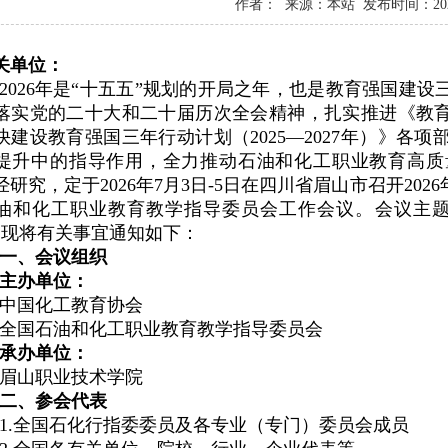
作者： 来源：本站 发布时间：2026
关单位：
2026年是“十五五”规划的开局之年，也是教育强国建
落实党的二十大和二十届历次全会精神，扎实推进《教
快建设教育强国三年行动计划（
2025
—
2027
年）》各项
提升中的指导作用，全力推动石油和化工职业教育高质
经研究，定于
2026
年
7
月
3
日
-5
日在四川省眉山市召开
2026
油和化工职业教育教学指导委员会工作会议。会议主题
，
现将有关事宜通知如下：
一、会议组织
主办单位：
中国化工教育协会
全国石油和化工职业教育教学指导委员会
承办单位：
眉山职业技术学院
二、参会代表
1.全国石化行指委委员及各专业（专门）委员会成员