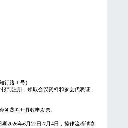
知行路
1
号）
时报到注册，领取会议资料和参会代表证，
会务费并开具数电发票。
日期
2026
年
6
月
27
日
-7
月
4
日，操作流程请参