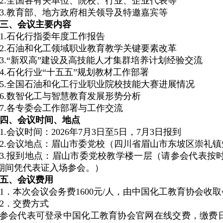
2.全国各有关单位、院校、行业、企业代表等
3.
教育部、地方政府相关领导及特邀嘉宾等
三、会议主要内容
1.石化行指委年度工作报告
2.石油和化工领域职业教育教学关键要素改革
3.“新双高”建设及高技能人才集群培养计划经验交流
4.石化行业“十五五”规划教材工作部署
5.全国石油和化工行业职业院校技能大赛进展情况
6.数智化工与智慧教育发展形势分析
7.各专委会工作部署与工作交流
四、会议时间、地点
1.会议时间：
2026
年
7
月
3
日至
5
日，
7
月
3
日报到
2.会议地点：眉山市委党校（
四川省眉山市东坡区崇礼镇
3.报到地点：眉山市委党校教学楼一层（请参会代表按
期间凭代表证入场参会。）
五、会议费用
1
．
本次会议会务费
1600
元
/
人，由中国化工教育协会收取
2．交费方式
参会代表可登录中国化工教育协会官网在线交费，缴费