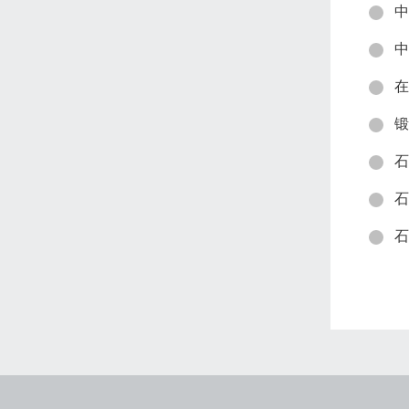
中
中
在
锻
石
石
石