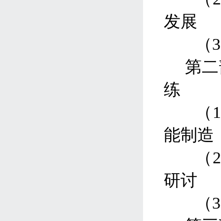
发展
（
3
第二
练
（
能制造
（
研讨
（
3