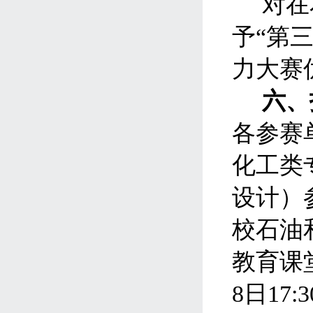
对在
予“第
力大赛
六、
各参赛
化工类
设计）
校石油
教育课
8
日
17:3