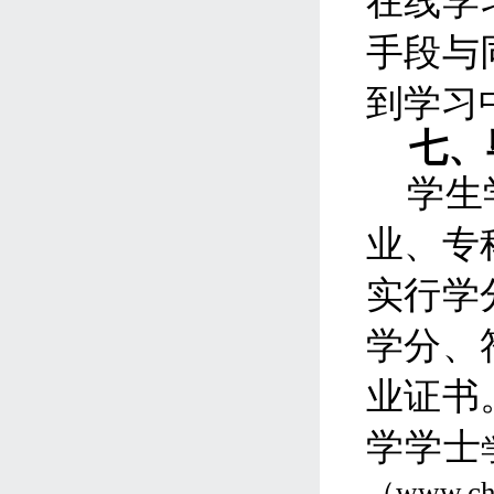
在线学
手段与
到学习
七
、
学生
业、专
实行学
学分、
业证书
学
学士
（
www.ch