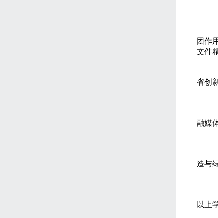
团作
文件
省创
融媒
造与
以上