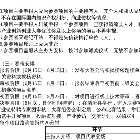
3.
项目主要申报人应为参赛项目的主要持有人，其个人和团队应
，不存在国际国内知识产权纠纷、商业侵权等情况。
4.
项目主要申报人只能申报一个参赛项目，已获得清流县人才、
料产业创新创业大赛优胜奖及以上奖项的项目不再申报。
5.
参赛者应遵纪守法，不得是失信被执行单位（人）。
6.
参赛项目原则上应为非密。
7.
参赛项目需服从主办方安排，按时参加颁奖仪式，无故不参加
（三）赛程安排
报名阶段（
6
月
15
日
—8
月
15
日）：发布大赛公告和揭榜领题榜单
有关资料或揭榜资料。
审核阶段（
6
月
15
日
—8
月
15
日）：报名结束后至初赛前，组委会
入初赛的项目名单。
初赛阶段（
8
月
16
日
—8
月
23
日）：对项目进行线上技术评审，遴
决赛阶段（
8
月底，具体时间待定）：在清流县举行，进入决赛
产业链特聘专家团审核，大赛组委会审定后，公布比赛结果，举
题选手开展项目、投融资对接、产业参访、交流研讨、双招双引
每个项目路演答辩约
20
分钟
环节
主持人介绍、项目代表登场