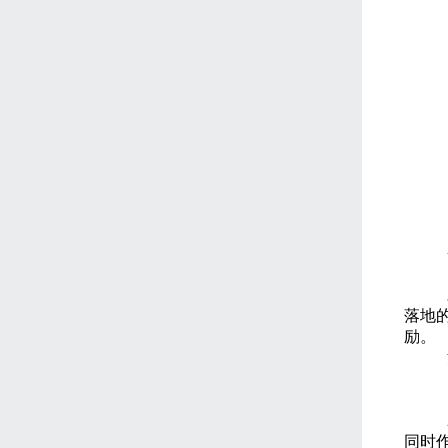
落地
励。
同时