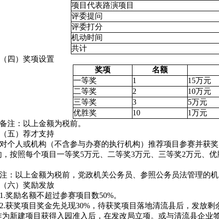
项目代表路演项目
评委提问
评委打分
机动时间
共计
（四）奖项设置
奖项
名额
一等奖
1
15
万元
二等奖
2
10
万元
三等奖
3
5
万元
优胜奖
10
1
万元
备注：以上金额为税前。
（五）荐才支持
对个人或机构（不含参与办赛的执行机构）推荐项目参赛并获奖
的，按照每个项目一等奖
5
万元、二等奖
3
万元、三等奖
2
万元、优
注：以上金额为税前，党政机关公务员、参照公务员法管理的机
（六）奖励发放
1.
奖励名额不超过参赛项目数
50%
。
2.
获奖项目奖金先兑现
30%
，待获奖项目落地清流县后，发放剩
作为新建项目获得入园准入后，在发改局立项。或与清流县企业