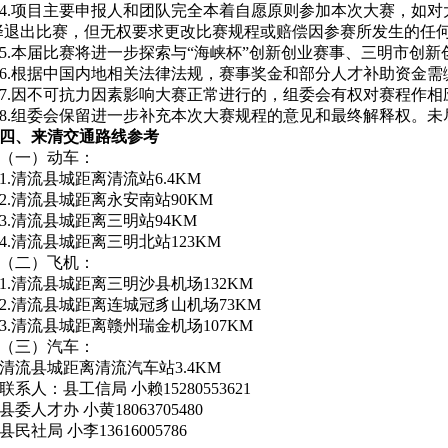
4.
项目主要申报人和团队完全本着自愿原则参加本次大赛，如对
择退出比赛，但无权要求更改比赛规程或赔偿因参赛所发生的任
5.
本届比赛将进一步探索与
“
海峡杯
”
创新创业赛事、三明市创新
6.
根据中国内地相关法律法规，赛事奖金和部分人才补助资金需
7.
因不可抗力因素影响大赛正常进行的，组委会有权对赛程作相
8.
组委会保留进一步补充本次大赛规程的意见和最终解释权。未
四、来清交通路线参考
（一）动车：
1.
清流县城距离清流站
6.4KM
2.
清流县城距离永安南站
90KM
3.
清流县城距离三明站
94KM
4.
清流县城距离三明北站
123KM
（二）飞机：
1.
清流县城距离三明沙县机场
132KM
2.
清流县城距离连城冠豸山机场
73KM
3.
清流县城距离赣州瑞金机场
107KM
（三）汽车：
清流县城距离清流汽车站
3.4KM
联系人：县工信局 小赖
15280553621
县委人才办 小黄
18063705480
县民社局 小李
13616005786