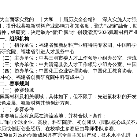
为全面落实党的二十大和二十届历次全会精神，深入实施人才强
用，提升我县氟新材料产业影响力和知名度，聚力
“
四链
”
融合，
精神，经研究，决定举办
“
智汇
‘
氟
’
才
创领清流
”2026
氟新材料产
一、组织机构
（一）指导单位：福建省氟新材料产业链特聘专家团、中国科学
新研究院、福建省引进人才服务中心
（二）主办单位：中共三明市委人才工作领导小组办公室、清流
（三）承办单位：中共清流县委人才工作领导小组办公室、中国
（四）协办单位：中国化工企业管理协会、中国化工教育协会、
体中心、福建省创新研究院中科育成中心
二、赛事规则
（一）参赛领域
氟新材料及相关领域，具体如下，但不限于：先进氟材料的开发
绿色发展、氟新材料其他创新方向。
（二）参赛条件
参赛项目应
有意愿在清流落地，
并符合以下条件：
1.
面向全球企业、高校、科研院所、初创团队（团队核心成员不
学历或创新创业经历。
在校学生参赛应由导师带队参赛。
2.
项目对应的创新成果具有完全自主知识产权，技术水平先进，