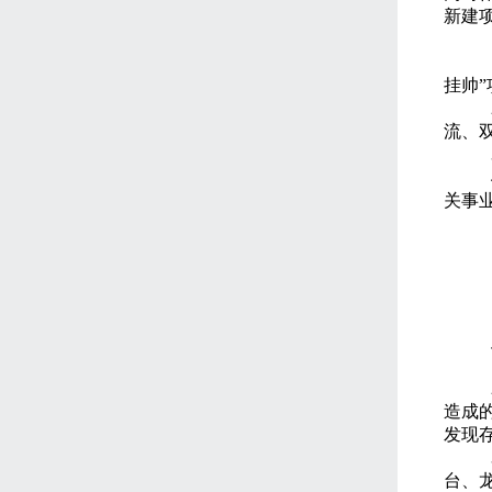
新建
挂帅
”
流、
关事
造成
发现
台、