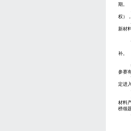
期。
权）
新材
补。
参赛
定进
材料
榜领