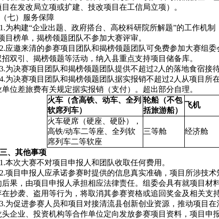
项目在发改局立项或扩建、技改项目在工信局立项）。
（七）服务保障
1.
为构建
“
企业出题、政府搭台、高校科研院所解题
”
的工作机制
项目榜单，揭榜领题团队不参加大赛评审。
2.
应邀来清的参赛项目团队和揭榜领题团队可免费参加大赛组委
双招双引、揭榜领题等活动，纳入县重点支持项目储备库。
3.
为决赛项目团队和揭榜领题团队提供不超过
2
人的落地食宿接
4.
为决赛项目团队和揭榜领题团队据实报销不超过
2
人从项目所
业单位差旅费有关规定据实报销（支付）。超出部分自理。
火车（含高铁、动车、全列
轮船（不包
飞机
软席列车）
括旅游船）
火车硬席（硬座、硬卧），
高铁
/
动车二等座、全列软
三等舱
经济舱
席列车二等软座
三、其他事项
1.
本次大赛不对项目申报人和团队收取任何费用。
2.
项目申报人应承诺参赛时提供的信息真实准确，项目所涉技术
的后果，由项目申报人承担相应法律责任。组委会具有就项目材
存在抄袭、盗用等行为，将取消其参赛资格或追回奖金及相关支
3.
为促进参赛人员和项目对接清流县创新创业资源，推动项目在
龙头企业、投资机构等合作单位定向发放参赛项目资料，项目申